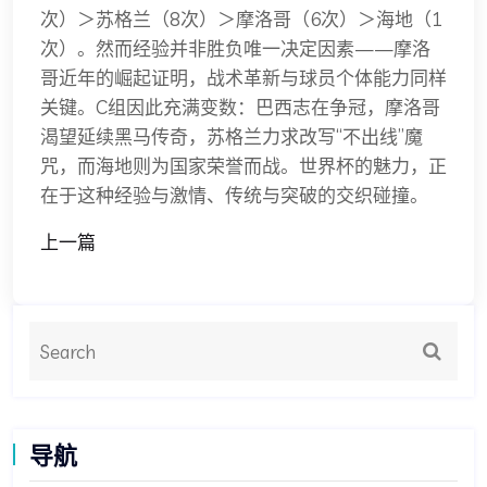
次）＞苏格兰（8次）＞摩洛哥（6次）＞海地（1
次）。然而经验并非胜负唯一决定因素——摩洛
哥近年的崛起证明，战术革新与球员个体能力同样
关键。C组因此充满变数：巴西志在争冠，摩洛哥
渴望延续黑马传奇，苏格兰力求改写“不出线”魔
咒，而海地则为国家荣誉而战。世界杯的魅力，正
在于这种经验与激情、传统与突破的交织碰撞。
上一篇
导航