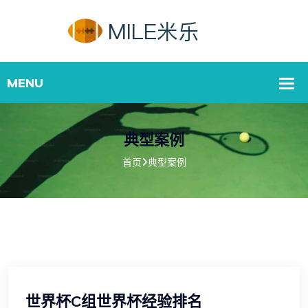
典型案例
首页
典型案例
世界杯C组世界杯经验排名