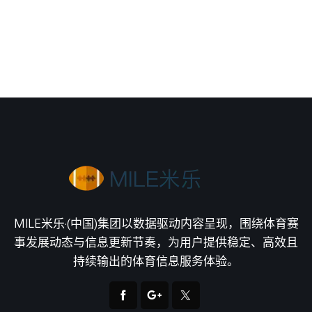
MILE米乐·(中国)集团以数据驱动内容呈现，围绕体育赛
事发展动态与信息更新节奏，为用户提供稳定、高效且
持续输出的体育信息服务体验。