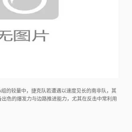
A组的较量中，捷克队若遭遇以速度见长的南非队，其
备出色的爆发力与边路推进能力，尤其在反击中常利用