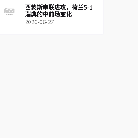
西蒙斯串联进攻，荷兰5-1
瑞典的中前场变化
2026-06-27