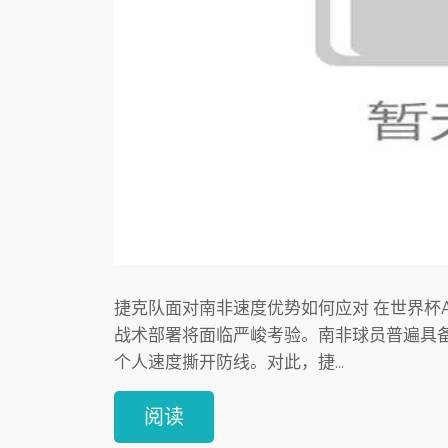
捷克队面对南非速度优势如何应对 在世界杯
战术部署将面临严峻考验。南非球员普遍具
个人速度撕开防线。对此，捷...
阅读