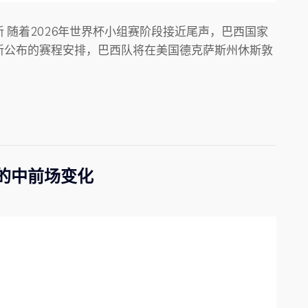
 随着2026年世界杯小组赛阶段接近尾声，巴西国家
新公布的赛程安排，巴西队将在美国德克萨斯州休斯敦
典的中前场变化