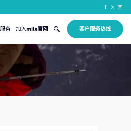
服务
加入
mile官网
客户服务热线