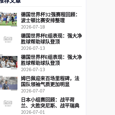
推荐文章
德国世界杯32强赛程回顾：
波士顿比赛安排整理
2026-07-18
德国世界杯E组表现：强大净
胜球帮助球队登顶
2026-07-13
德国世界杯E组表现：强大净
胜球帮助球队登顶
2026-07-13
姆巴佩迎来百场里程碑，法
国队领袖气质更加明显
2026-07-07
日本小组赛回顾：战平荷
兰、大胜突尼斯、战平瑞典
2026-07-01