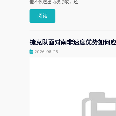
他不仅送出两次助攻，还...
阅读
捷克队面对南非速度优势如何
2026-06-25