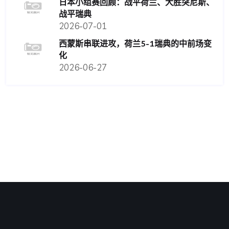
日本小组赛回顾：战平荷兰、大胜突尼斯、
战平瑞典
2026-07-01
西蒙斯串联进攻，荷兰5-1瑞典的中前场变
化
2026-06-27