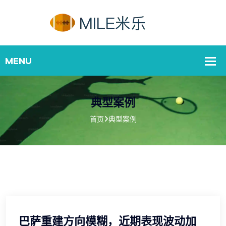
典型案例
首页
典型案例
巴萨重建方向模糊，近期表现波动加