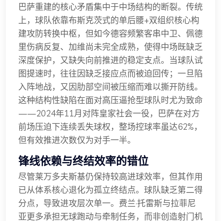
巴萨重建的核心矛盾集中于中场结构的断裂。传统
上，球队依靠布斯克茨式的单后腰+双组织核心构
建攻防转换中枢，但如今德容频繁客串中卫、佩德
里伤病反复、加维尚未完全成熟，使得中场既缺乏
深度保护，又缺失向前推进的稳定支点。当球队试
图提速时，往往因缺乏接应点而被迫回传；一旦陷
入阵地战，又因肋部空间被压缩而难以撕开防线。
这种结构性缺陷在面对高压逼抢型球队时尤为致命
——2024年11月对阵皇家社会一役，巴萨在对方
前场压迫下连续丢失球权，整场控球率虽达62%，
但有效推进次数仅为对手一半。
锋线依赖与终结效率的错位
尽管莱万多夫斯基仍保持较高进球效率，但其作用
已从体系核心退化为孤立终结点。球队缺乏第二得
分点，导致进攻层次单一。费兰·托雷斯与拉菲尼
亚更多承担无球跑动与牵制任务，而非创造射门机