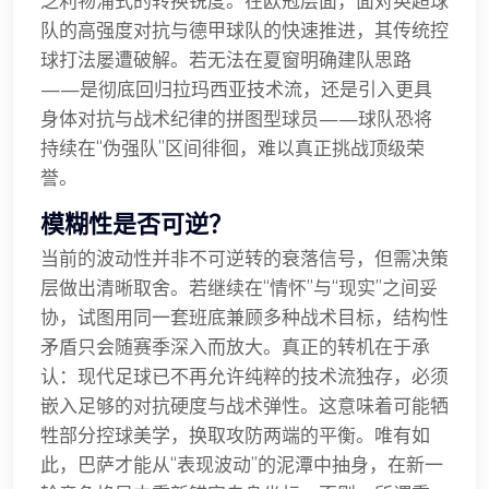
乏利物浦式的转换锐度。在欧冠层面，面对英超球
队的高强度对抗与德甲球队的快速推进，其传统控
球打法屡遭破解。若无法在夏窗明确建队思路
——是彻底回归拉玛西亚技术流，还是引入更具
身体对抗与战术纪律的拼图型球员——球队恐将
持续在“伪强队”区间徘徊，难以真正挑战顶级荣
誉。
模糊性是否可逆？
当前的波动性并非不可逆转的衰落信号，但需决策
层做出清晰取舍。若继续在“情怀”与“现实”之间妥
协，试图用同一套班底兼顾多种战术目标，结构性
矛盾只会随赛季深入而放大。真正的转机在于承
认：现代足球已不再允许纯粹的技术流独存，必须
嵌入足够的对抗硬度与战术弹性。这意味着可能牺
牲部分控球美学，换取攻防两端的平衡。唯有如
此，巴萨才能从“表现波动”的泥潭中抽身，在新一