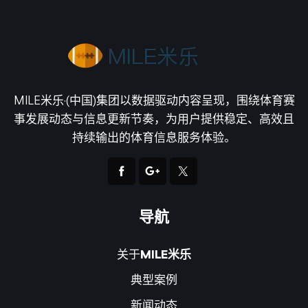
MILE米乐·(中国)集团以数据驱动内容呈现，围绕体育赛
事发展动态与信息更新节奏，为用户提供稳定、高效且
持续输出的体育信息服务体验。
导航
关于
MILE米乐
典型案例
新闻动态