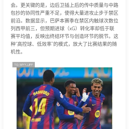
会。更关键的是，边后卫插上后的传中质量与中路
包抄的协同性严重不足，使得大量进攻止步于禁区
前沿。数据显示，巴萨本赛季在禁区内触球次数位
列西甲前三，但预期进球（xG）转化率却低于联
赛平均值，反映出终结环节与创造环节的脱节。这
种“高控球、低效率”的模式，放大了比赛结果的随
机性。