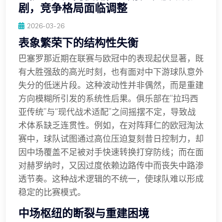
剧，竞争格局面临调整
2026-03-26
表象繁荣下的结构性失衡
巴塞罗那近期在联赛与欧冠中的表现起伏显著，既
有大胜强敌的高光时刻，也有面对中下游球队意外
失分的低迷片段。这种波动性并非偶然，而是重建
方向模糊所引发的系统性后果。俱乐部在“拉玛西
亚传统”与“现代战术适配”之间摇摆不定，导致战
术体系缺乏连贯性。例如，在对阵拜仁的欧冠淘汰
赛中，球队试图通过高位压迫复刻昔日控制力，却
因中场覆盖不足被对手快速转换打穿防线；而在面
对赫罗纳时，又因过度依赖边路传中而丧失中路渗
透节奏。这种战术逻辑的不统一，使球队难以形成
稳定的比赛模式。
中场枢纽的断裂与重建困境