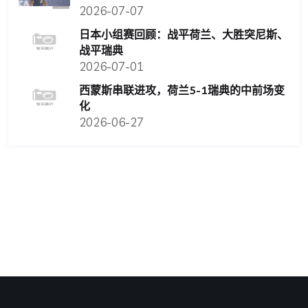
2026-07-07
日本小组赛回顾：战平荷兰、大胜突尼斯、
战平瑞典
2026-07-01
西蒙斯串联进攻，荷兰5-1瑞典的中前场变
化
2026-06-27