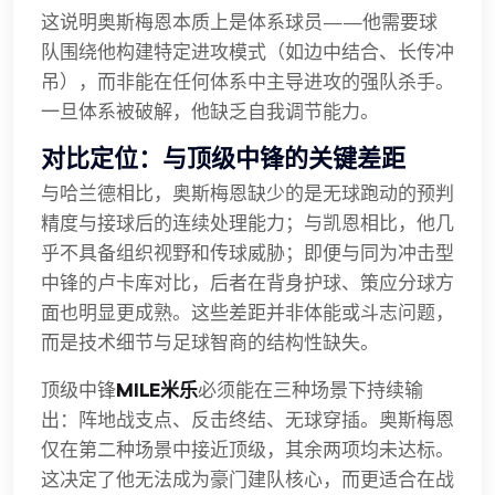
这说明奥斯梅恩本质上是体系球员——他需要球
队围绕他构建特定进攻模式（如边中结合、长传冲
吊），而非能在任何体系中主导进攻的强队杀手。
一旦体系被破解，他缺乏自我调节能力。
对比定位：与顶级中锋的关键差距
与哈兰德相比，奥斯梅恩缺少的是无球跑动的预判
精度与接球后的连续处理能力；与凯恩相比，他几
乎不具备组织视野和传球威胁；即便与同为冲击型
中锋的卢卡库对比，后者在背身护球、策应分球方
面也明显更成熟。这些差距并非体能或斗志问题，
而是技术细节与足球智商的结构性缺失。
顶级中锋
MILE米乐
必须能在三种场景下持续输
出：阵地战支点、反击终结、无球穿插。奥斯梅恩
仅在第二种场景中接近顶级，其余两项均未达标。
这决定了他无法成为豪门建队核心，而更适合在战