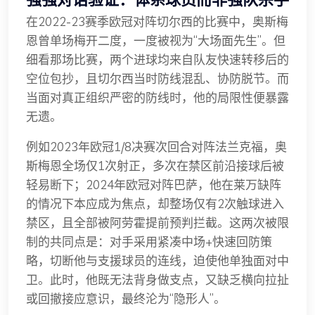
在2022-23赛季欧冠对阵切尔西的比赛中，奥斯梅
恩曾单场梅开二度，一度被视为“大场面先生”。但
细看那场比赛，两个进球均来自队友快速转移后的
空位包抄，且切尔西当时防线混乱、协防脱节。而
当面对真正组织严密的防线时，他的局限性便暴露
无遗。
例如2023年欧冠1/8决赛次回合对阵法兰克福，奥
斯梅恩全场仅1次射正，多次在禁区前沿接球后被
轻易断下；2024年欧冠对阵巴萨，他在莱万缺阵
的情况下本应成为焦点，却整场仅有2次触球进入
禁区，且全部被阿劳霍提前预判拦截。这两次被限
制的共同点是：对手采用紧凑中场+快速回防策
略，切断他与支援球员的连线，迫使他单独面对中
卫。此时，他既无法背身做支点，又缺乏横向拉扯
或回撤接应意识，最终沦为“隐形人”。