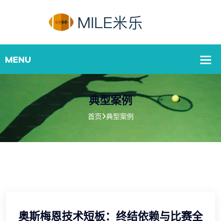
典型案例
首页
典型案例
奥斯梅恩技术短板：终结依赖与比赛全