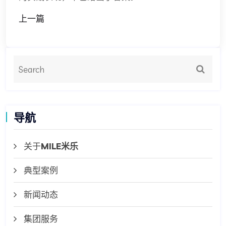
上一篇
导航
关于
MILE米乐
典型案例
新闻动态
集团服务