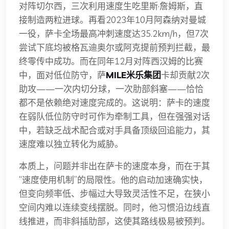
对阵切尔西，三次利用速度生吃里斯·詹姆斯，直
接制造两粒进球。再看2023年10月阿森纳对曼城
一役，萨卡全场最高冲刺速度达35.2km/h，但7次
尝试下底均被格瓦迪奥尔或阿克提前预判拦截，最
终零传中成功。而在同年12月对阵西汉姆的比赛
中，面对低位防守，萨
MILE米乐集团
卡却贡献2次
助攻——一次内切分球，一次肋部斜塞——恰恰
都不是依赖绝对速度完成的。这说明：萨卡的速度
在弱队低位防守时可作为牵制工具，但在强强对话
中，若缺乏战术配合或对手具备顶级回追能力，其
速度难以独立转化为威胁。
本质上，问题并非出在萨卡的速度本身，而在于其
“速度使用机制”的局限性。他的启动加速确实快，
但变向频率低、步幅过大导致灵活性不足，在狭小
空间内难以连续变线摆脱。同时，他习惯沿边线直
线推进，而非斜插肋部，这使其路线极易被预判。