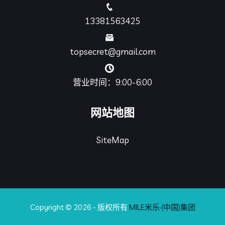
13381563425
topsecret@gmail.com
营业时间：9:00-6:00
网站地图
SiteMap
Copyright © 2026 - 版权所有
MILE米乐·(中国)集团