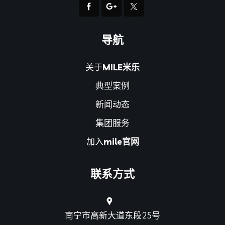
导航
关于
MILE米乐
典型案例
新闻动态
集团服务
加入
mile官网
联系方式
南宁市高新大道东段25号