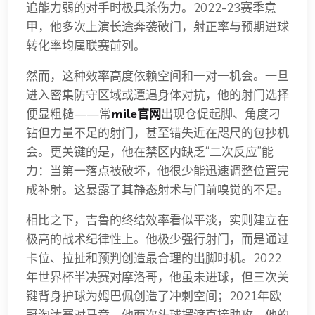
追能力弱的对手时极具杀伤力。2022-23赛季意
甲，他多次上演长途奔袭破门，射正率与预期进球
转化率均属联赛前列。
然而，这种效率高度依赖空间和一对一机会。一旦
进入密集防守区域或遭遇身体对抗，他的射门选择
便显粗糙——常
mile官网
出现仓促起脚、角度刁
钻但力量不足的射门，甚至错失近在咫尺的包抄机
会。更关键的是，他在禁区内缺乏“二次反应”能
力：当第一落点被破坏，他很少能迅速调整位置完
成补射。这暴露了其静态射术与门前嗅觉的不足。
相比之下，吉鲁的终结效率看似平淡，实则建立在
极高的战术纪律性上。他极少强行射门，而是通过
卡位、拉扯和预判创造最合理的出脚时机。2022
年世界杯半决赛对摩洛哥，他虽未进球，但三次关
键背身护球为姆巴佩创造了冲刺空间；2021年欧
冠淘汰赛对马竞，他两次头球摆渡直接助攻。他的