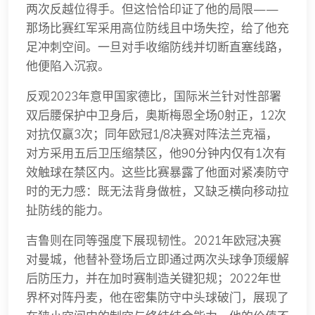
两次反越位得手。但这恰恰印证了他的局限——
那场比赛红军采用高位防线且中场失控，给了他充
足冲刺空间。一旦对手收缩防线并切断直塞线路，
他便陷入沉寂。
反观2023年意甲国家德比，国际米兰针对性部署
双后腰保护中卫身后，奥斯梅恩全场0射正，12次
对抗仅赢3次；同年欧冠1/8决赛对阵法兰克福，
对方采用五后卫压缩禁区，他90分钟内仅有1次有
效触球在禁区内。这些比赛暴露了他面对紧凑防守
时的无力感：既无法背身做桩，又缺乏横向移动拉
扯防线的能力。
吉鲁则在同等强度下展现韧性。2021年欧冠决赛
对曼城，他替补登场后立即通过两次头球争顶缓解
后防压力，并在加时赛制造关键犯规；2022年世
界杯对阵丹麦，他在密集防守中头球破门，展现了