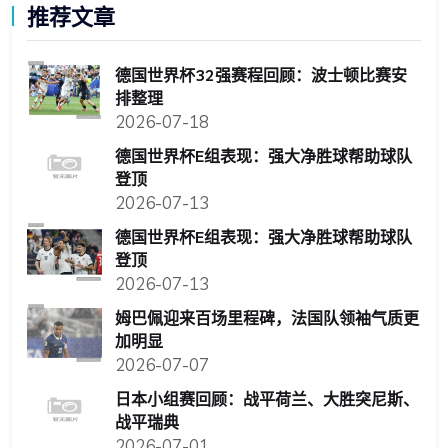
推荐文章
德国世界杯32强赛程回顾：波士顿比赛安
排整理
2026-07-18
德国世界杯E组表现：强大净胜球帮助球队
登顶
2026-07-13
德国世界杯E组表现：强大净胜球帮助球队
登顶
2026-07-13
姆巴佩迎来百场里程碑，法国队领袖气质更
加明显
2026-07-07
日本小组赛回顾：战平荷兰、大胜突尼斯、
战平瑞典
2026-07-01