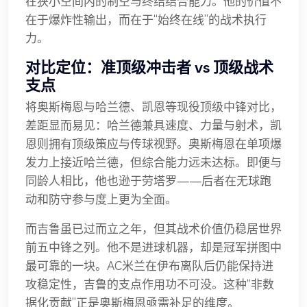
在狭小空间内的制空与终结结合能力。他的价值不
在于爆炸性输出，而在于“始终在线”的战术执行
力。
对比定位：准顶级冲击者 vs 顶级战术
支点
将奥斯梅恩与哈兰德、凯恩等现役顶级中锋对比，
差距显而易见：哈兰德兼具速度、力量与射术，凯
恩则拥有顶级策应与传球视野。奥斯梅恩在单项爆
发力上接近哈兰德，但综合能力远未达标。即便与
同龄人相比，他也逊于劳塔罗——后者在无球跑
动和防守参与度上更为全面。
而吉鲁虽已过而立之年，但其战术价值仍稳居世界
前五中锋之列。他不是进球机器，却是冠军拼图中
最可靠的一块。AC米兰在伊布离队后仍能保持进
攻稳定性，吉鲁的支点作用功不可没。这种“非数
据化贡献”正是奥斯梅恩亟需补足的维度。