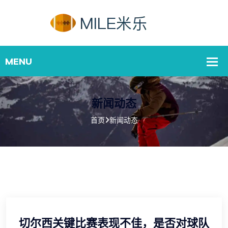
新闻动态
首页
新闻动态
切尔西关键比赛表现不佳，是否对球队