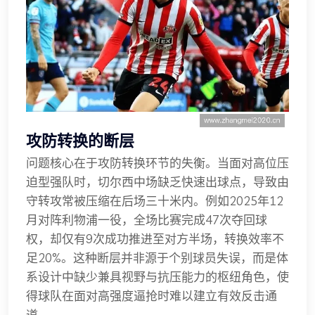
攻防转换的断层
问题核心在于攻防转换环节的失衡。当面对高位压
迫型强队时，切尔西中场缺乏快速出球点，导致由
守转攻常被压缩在后场三十米内。例如2025年12
月对阵利物浦一役，全场比赛完成47次夺回球
权，却仅有9次成功推进至对方半场，转换效率不
足20%。这种断层并非源于个别球员失误，而是体
系设计中缺少兼具视野与抗压能力的枢纽角色，使
得球队在面对高强度逼抢时难以建立有效反击通
道。