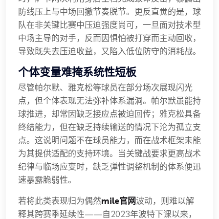
防线压上与中场回撤节奏脱节。更反直觉的是，球
队在非关键比赛中压迫强度尚可，一旦面对技术型
中场主导的对手，反而因惧怕被打穿而主动回收，
导致既失去压迫收益，又陷入低位防守的消耗战。
个体变量难掩系统性短板
尽管帕尔默、雅克松等球员在部分场次展现闪光
点，但个体表现无法弥补体系漏洞。帕尔默虽能持
球推进，却常因缺乏接应点被迫回传；雅克松具备
终结能力，但在缺乏持续输送的情况下沦为孤立支
点。这说明问题不在球员能力，而在战术框架未能
为其提供适配的支持环境。当关键战要求更高战术
纪律与临场应变时，缺乏弹性调整机制的体系便迅
速暴露脆弱性。
若将此类表现归为偶然
mile官网
波动，则难以解
释其跨赛季延续性——自2023年波特下课以来，