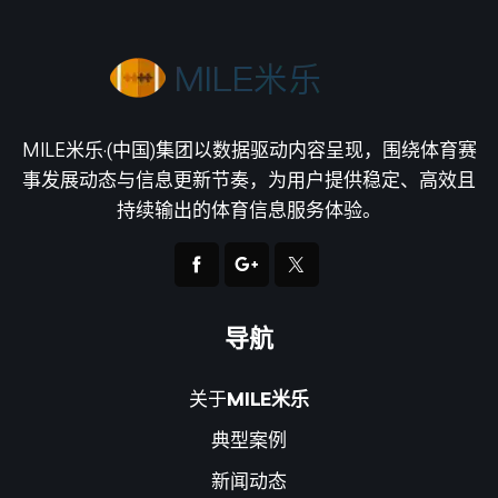
MILE米乐·(中国)集团以数据驱动内容呈现，围绕体育赛
事发展动态与信息更新节奏，为用户提供稳定、高效且
持续输出的体育信息服务体验。
导航
关于
MILE米乐
典型案例
新闻动态