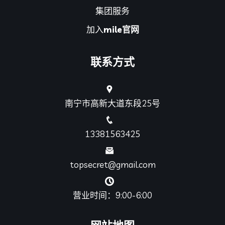
集团服务
加入
mile官网
联系方式
南宁市高新大道东段25号
13381563425
topsecret@gmail.com
营业时间：9:00-6:00