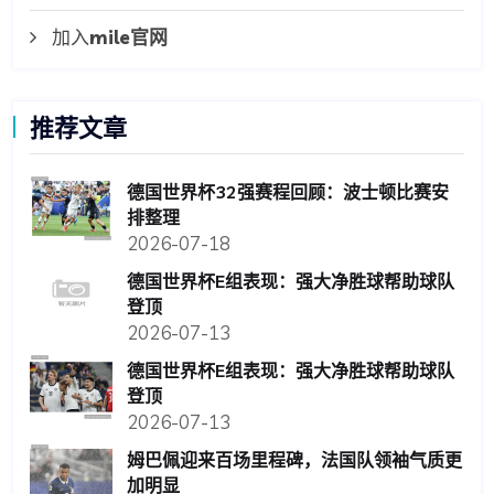
加入
mile官网
推荐文章
德国世界杯32强赛程回顾：波士顿比赛安
排整理
2026-07-18
德国世界杯E组表现：强大净胜球帮助球队
登顶
2026-07-13
德国世界杯E组表现：强大净胜球帮助球队
登顶
2026-07-13
姆巴佩迎来百场里程碑，法国队领袖气质更
加明显