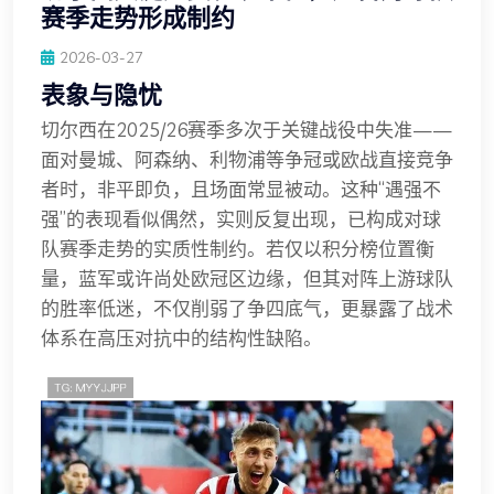
赛季走势形成制约
2026-03-27
表象与隐忧
切尔西在2025/26赛季多次于关键战役中失准——
面对曼城、阿森纳、利物浦等争冠或欧战直接竞争
者时，非平即负，且场面常显被动。这种“遇强不
强”的表现看似偶然，实则反复出现，已构成对球
队赛季走势的实质性制约。若仅以积分榜位置衡
量，蓝军或许尚处欧冠区边缘，但其对阵上游球队
的胜率低迷，不仅削弱了争四底气，更暴露了战术
体系在高压对抗中的结构性缺陷。