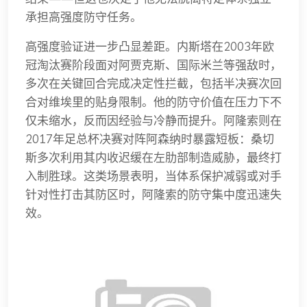
承担高强度防守任务。
高强度验证进一步凸显差距。内斯塔在2003年欧
冠淘汰赛阶段面对阿贾克斯、国际米兰等强敌时，
多次在关键回合完成决定性拦截，包括半决赛次回
合对维埃里的贴身限制。他的防守价值在压力下不
仅未缩水，反而因经验与冷静而提升。阿隆索则在
2017年足总杯决赛对阵阿森纳时暴露短板：桑切
斯多次利用其内收迟缓在左肋部制造威胁，最终打
入制胜球。这类场景表明，当体系保护减弱或对手
针对性打击其防区时，阿隆索的防守集中度迅速失
效。