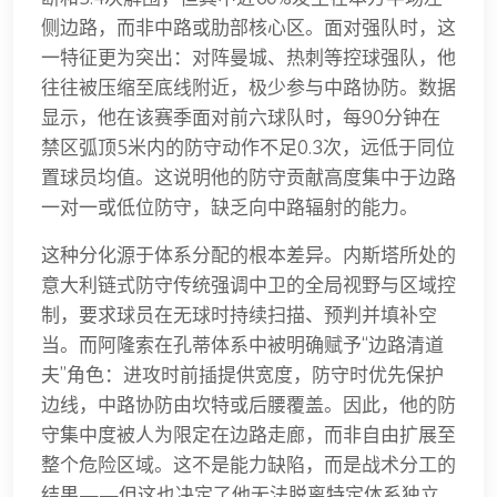
侧边路，而非中路或肋部核心区。面对强队时，这
一特征更为突出：对阵曼城、热刺等控球强队，他
往往被压缩至底线附近，极少参与中路协防。数据
显示，他在该赛季面对前六球队时，每90分钟在
禁区弧顶5米内的防守动作不足0.3次，远低于同位
置球员均值。这说明他的防守贡献高度集中于边路
一对一或低位防守，缺乏向中路辐射的能力。
这种分化源于体系分配的根本差异。内斯塔所处的
意大利链式防守传统强调中卫的全局视野与区域控
制，要求球员在无球时持续扫描、预判并填补空
当。而阿隆索在孔蒂体系中被明确赋予“边路清道
夫”角色：进攻时前插提供宽度，防守时优先保护
边线，中路协防由坎特或后腰覆盖。因此，他的防
守集中度被人为限定在边路走廊，而非自由扩展至
整个危险区域。这不是能力缺陷，而是战术分工的
结果——但这也决定了他无法脱离特定体系独立