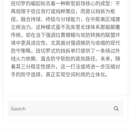
班切罗的崛起标志着一种新型前场核心的成型：不
再局限于低位背打或纯粹策应，而是以挡拆为枢
纽，融合持球、终结与分球能力，在中距离区域建
立统治力。这种模式虽不及库里无球体系那般颠覆
传统，却在当下强调位置模糊与攻防转换的联盟环
境中更具适应性。尤其面对强调换防与收缩的现代
防守策略，班切罗式的挡拆单打提供了一条绕过外
线火力依赖、直击防守软肋的高效路径。未来，随
着其三分稳定性提升，这一打法或将进一步压缩对
手的防守选择，真正实现空间利用的立体化。