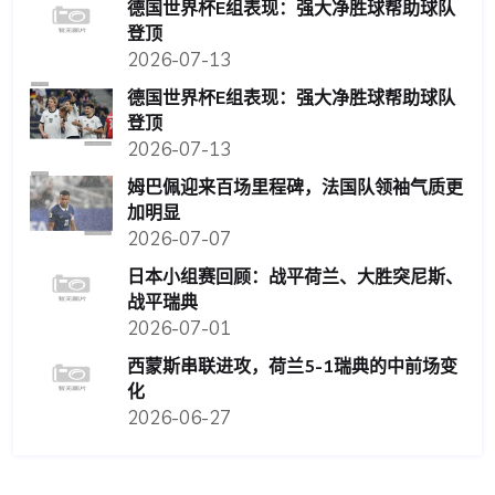
德国世界杯E组表现：强大净胜球帮助球队
登顶
2026-07-13
德国世界杯E组表现：强大净胜球帮助球队
登顶
2026-07-13
姆巴佩迎来百场里程碑，法国队领袖气质更
加明显
2026-07-07
日本小组赛回顾：战平荷兰、大胜突尼斯、
战平瑞典
2026-07-01
西蒙斯串联进攻，荷兰5-1瑞典的中前场变
化
2026-06-27