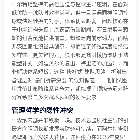
阿尔特塔坚持的高位压迫与控球主导逻辑，在面对
低位防守球队时效率尚可，但一旦遭遇同样强调控
球或快速转换的对手，体系便显脆弱。问题核心在
于中场结构失衡：厄德高伤缺期间，若日尼奥与赖
斯的组合虽能提供覆盖，却缺乏向前穿透力；而哈
弗茨回撤组织虽具创意，却牺牲了锋线高度与终结
多样性。更关键的是，俱乐部夏窗引援仍聚焦于功
能型补充（如廷贝尔的复出、梅里诺的加盟），而
非解决体系短板。这种“修补式”建队思路，折射出
管理层对“豪门所需深度”的认知偏差——他们试图
用性价比策略维系竞争力，却忽视了顶级争冠对阵
容冗余度与多套战术预案的硬性要求。
管理哲学的隐性冲突
阿森纳内部并非铁板一块。技术总监埃杜主导的引
援方向强调长期发展与财务可持续，而阿尔特塔则
渴望即战力突破天花板。这种张力在2025年夏窗