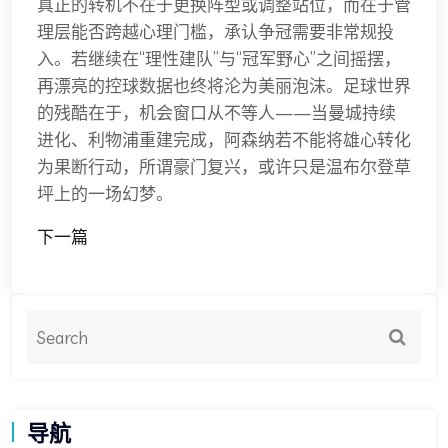
真正的转机不在于更换阵型或调整站位，而在于管
理层能否跨越心理门槛，承认争冠需要非常规投
入。若继续在“理性建队”与“冠军野心”之间摇摆，
再漂亮的控球数据也终将沦为美丽泡沫。足球世界
的残酷在于，机会窗口从不等人——当曼城持续
进化、利物浦重建完成，阿森纳若不能将雄心转化
为果断行动，所谓豪门复兴，或许只是温布尔登草
坪上的一场幻梦。
下一篇
导航