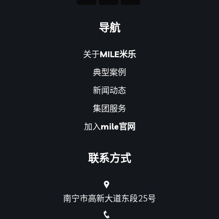
导航
关于
MILE米乐
典型案例
新闻动态
集团服务
加入
mile官网
联系方式
南宁市高新大道东段25号